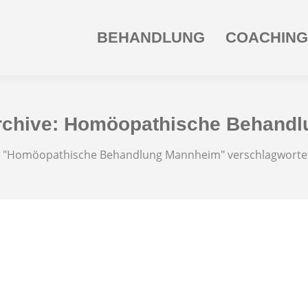
BEHANDLUNG
COACHING
rchive:
Homöopathische Behandl
n sich hier:
t "Homöopathische Behandlung Mannheim" verschlagwortet