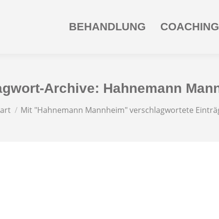
BEHANDLUNG
COACHING
agwort-Archive:
Hahnemann Man
e befinden sich hier:
art
Mit "Hahnemann Mannheim" verschlagwortete Einträ