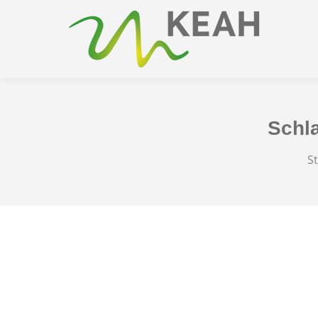
Schl
Si
St